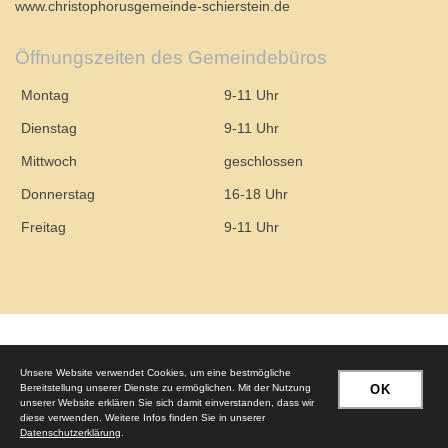
www.christophorusgemeinde-schierstein.de
Öffnungszeiten des Gemeindebüros
Montag
9-11 Uhr
Dienstag
9-11 Uhr
Mittwoch
geschlossen
Donnerstag
16-18 Uhr
Freitag
9-11 Uhr
© 2026 – Evangelische Christophorusgemeinde Wiesbaden-Schierstein
Unsere Website verwendet Cookies, um eine bestmögliche
Bereitstellung unserer Dienste zu ermöglichen. Mit der Nutzung
OK
unserer Website erklären Sie sich damit einverstanden, dass wir
Impressum
|
Datenschutzerklärung
diese verwenden. Weitere Infos finden Sie in unserer
Datenschutzerklärung
.