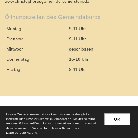
www.christophorusgemeinde-schierstein.de
Öffnungszeiten des Gemeindebüros
Montag
9-11 Uhr
Dienstag
9-11 Uhr
Mittwoch
geschlossen
Donnerstag
16-18 Uhr
Freitag
9-11 Uhr
© 2026 – Evangelische Christophorusgemeinde Wiesbaden-Schierstein
Unsere Website verwendet Cookies, um eine bestmögliche
Bereitstellung unserer Dienste zu ermöglichen. Mit der Nutzung
OK
unserer Website erklären Sie sich damit einverstanden, dass wir
Impressum
|
Datenschutzerklärung
diese verwenden. Weitere Infos finden Sie in unserer
Datenschutzerklärung
.