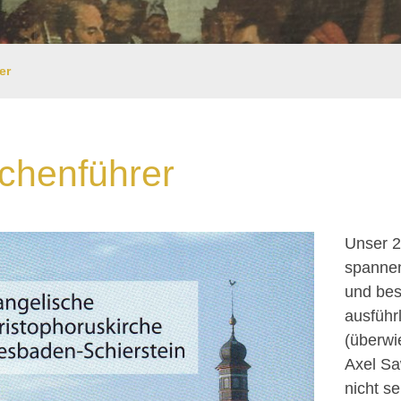
er
rchenführer
Unser 2
spannen
und bes
ausführ
(überwi
Axel Sa
nicht s