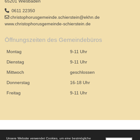
65201 Wiesbaden
0611 22350
christophorusgemeinde.schierstein@ekhn.de
www.christophorusgemeinde-schierstein.de
Öffnungszeiten des Gemeindebüros
Montag
9-11 Uhr
Dienstag
9-11 Uhr
Mittwoch
geschlossen
Donnerstag
16-18 Uhr
Freitag
9-11 Uhr
© 2026 – Evangelische Christophorusgemeinde Wiesbaden-Schierstein
Unsere Website verwendet Cookies, um eine bestmögliche