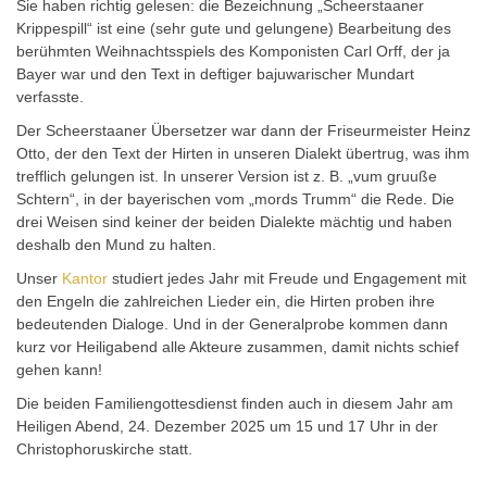
Sie haben richtig gelesen: die Bezeichnung „Scheerstaaner
Krippespill“ ist eine (sehr gute und gelungene) Bearbeitung des
berühmten Weihnachtsspiels des Komponisten Carl Orff, der ja
Bayer war und den Text in deftiger bajuwarischer Mundart
verfasste.
Der Scheerstaaner Übersetzer war dann der Friseurmeister Heinz
Otto, der den Text der Hirten in unseren Dialekt übertrug, was ihm
trefflich gelungen ist. In unserer Version ist z. B. „vum gruuße
Schtern“, in der bayerischen vom „mords Trumm“ die Rede. Die
drei Weisen sind keiner der beiden Dialekte mächtig und haben
deshalb den Mund zu halten.
Unser
Kantor
studiert jedes Jahr mit Freude und Engagement mit
den Engeln die zahlreichen Lieder ein, die Hirten proben ihre
bedeutenden Dialoge. Und in der Generalprobe kommen dann
kurz vor Heiligabend alle Akteure zusammen, damit
nichts schief
gehen kann!
Die beiden Familiengottesdienst finden auch in diesem Jahr am
Heiligen Abend, 24. Dezember 2025 um 15 und 17 Uhr in der
Christophoruskirche statt.