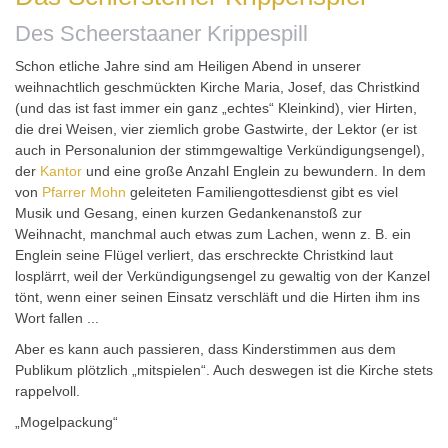
Des Scheerstaaner Krippespill
Schon etliche Jahre sind am Heiligen Abend in unserer
weihnachtlich geschmückten Kirche Maria, Josef, das Christkind
(und das ist fast immer ein ganz „echtes“ Kleinkind), vier Hirten,
die drei Weisen, vier ziemlich grobe Gastwirte, der Lektor (er ist
auch in Personalunion der stimmgewaltige Verkündigungsengel),
der
Kantor
und eine große Anzahl Englein zu bewundern. In dem
von
Pfarrer Mohn
geleiteten Familiengottesdienst gibt es viel
Musik und Gesang, einen kurzen Gedankenanstoß zur
Weihnacht, manchmal auch etwas zum Lachen, wenn z. B. ein
Englein seine Flügel verliert, das erschreckte Christkind laut
losplärrt, weil der Verkündigungsengel zu gewaltig von der Kanzel
tönt, wenn einer seinen Einsatz verschläft und die Hirten ihm ins
Wort fallen ...
Aber es kann auch passieren, dass Kinderstimmen aus dem
Publikum plötzlich „mitspielen“. Auch deswegen ist die Kirche stets
rappelvoll.
„Mogelpackung“