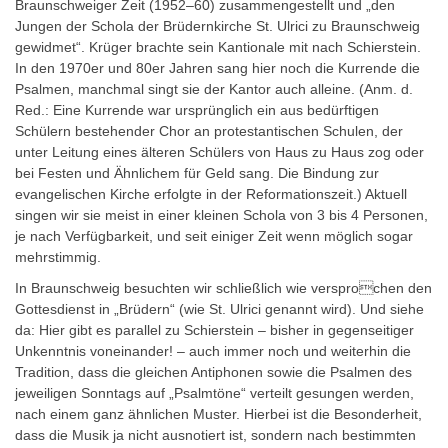
Braunschweiger Zeit (1952–60) zusammengestellt und „den
Jungen der Schola der Brüdernkirche St. Ulrici zu Braunschweig
gewidmet“. Krüger brachte sein
Kantionale
mit nach Schierstein.
In den 1970er und 80er Jahren sang hier noch die
Kurrende
die
Psalmen, manchmal singt sie der Kantor auch alleine. (Anm. d.
Red.: Eine Kurrende war ursprünglich ein aus bedürftigen
Schülern bestehender Chor an protestantischen Schulen, der
unter Leitung eines älteren Schülers von Haus zu Haus zog oder
bei Festen und Ähnlichem für Geld sang. Die Bindung zur
evangelischen Kirche erfolgte in der Reformationszeit.) Aktuell
singen wir sie meist in einer
kleinen Schola von 3 bis 4 Personen
,
je nach Verfügbarkeit, und seit einiger Zeit wenn möglich sogar
mehrstimmig.
In Braunschweig besuchten wir schließlich wie versprochen den
Gottesdienst in „Brüdern“ (wie St. Ulrici genannt wird). Und siehe
da: Hier gibt es parallel zu Schierstein – bisher in gegenseitiger
Unkenntnis voneinander! – auch immer noch und weiterhin die
Tradition, dass die gleichen Antiphonen sowie die Psalmen des
jeweiligen Sonntags auf „Psalmtöne“ verteilt gesungen werden,
nach einem ganz ähnlichen Muster. Hierbei ist die Besonderheit,
dass die Musik ja nicht ausnotiert ist, sondern nach bestimmten