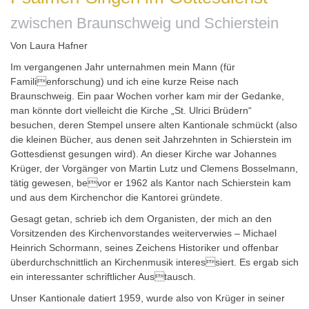
zwischen Braunschweig und Schierstein
Von Laura Hafner
Im vergangenen Jahr unternahmen mein Mann (für
Familienforschung) und ich eine kurze Reise nach
Braunschweig. Ein paar Wochen vorher kam mir der Gedanke,
man könnte dort vielleicht die Kirche „St. Ulrici Brüdern“
besuchen, deren Stempel unsere alten Kantionale schmückt (also
die kleinen Bücher, aus denen seit Jahrzehnten in Schierstein im
Gottesdienst gesungen wird). An dieser Kirche war Johannes
Krüger, der Vorgänger von Martin Lutz und Clemens Bosselmann,
tätig gewesen, bevor er 1962 als Kantor nach Schierstein kam
und aus dem Kirchenchor die Kantorei gründete.
Gesagt getan, schrieb ich dem Organisten, der mich an den
Vorsitzenden des Kirchenvorstandes weiterverwies – Michael
Heinrich Schormann, seines Zeichens Historiker und offenbar
überdurchschnittlich an Kirchenmusik interessiert. Es ergab sich
ein interessanter schriftlicher Austausch.
Unser Kantionale datiert 1959, wurde also von Krüger in seiner