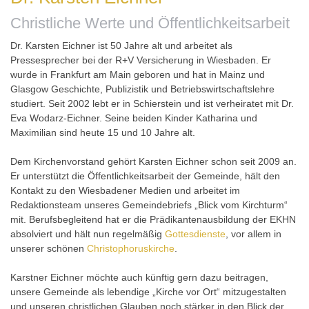
Christliche Werte und Öffentlichkeitsarbeit
Dr. Karsten Eichner ist 50 Jahre alt und arbeitet als
Pressesprecher bei der R+V Versicherung in Wiesbaden. Er
wurde in Frankfurt am Main geboren und hat in Mainz und
Glasgow Geschichte, Publizistik und Betriebswirtschaftslehre
studiert. Seit 2002 lebt er in Schierstein und ist verheiratet mit Dr.
Eva Wodarz-Eichner. Seine beiden Kinder Katharina und
Maximilian sind heute 15 und 10 Jahre alt.
Dem Kirchenvorstand gehört Karsten Eichner schon seit 2009 an.
Er unterstützt die Öffentlichkeitsarbeit der Gemeinde, hält den
Kontakt zu den Wiesbadener Medien und arbeitet im
Redaktionsteam unseres Gemeindebriefs „Blick vom Kirchturm“
mit. Berufsbegleitend hat er die Prädikantenausbildung der EKHN
absolviert und hält nun regelmäßig
Gottesdienste
, vor allem in
unserer schönen
Christophoruskirche
.
Karstner Eichner möchte auch künftig gern dazu beitragen,
unsere Gemeinde als lebendige „Kirche vor Ort“ mitzugestalten
und unseren christlichen Glauben noch stärker in den Blick der