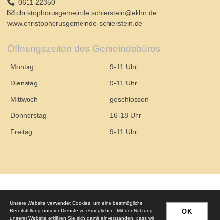
0611 22350
christophorusgemeinde.schierstein@ekhn.de
www.christophorusgemeinde-schierstein.de
Öffnungszeiten des Gemeindebüros
Montag
9-11 Uhr
Dienstag
9-11 Uhr
Mittwoch
geschlossen
Donnerstag
16-18 Uhr
Freitag
9-11 Uhr
© 2026 – Evangelische Christophorusgemeinde Wiesbaden-Schierstein
Unsere Website verwendet Cookies, um eine bestmögliche
Bereitstellung unserer Dienste zu ermöglichen. Mit der Nutzung
OK
unserer Website erklären Sie sich damit einverstanden, dass wir