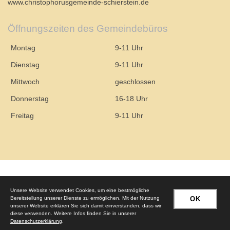
www.christophorusgemeinde-schierstein.de
Öffnungszeiten des Gemeindebüros
Montag
9-11 Uhr
Dienstag
9-11 Uhr
Mittwoch
geschlossen
Donnerstag
16-18 Uhr
Freitag
9-11 Uhr
© 2026 – Evangelische Christophorusgemeinde Wiesbaden-Schierstein
Unsere Website verwendet Cookies, um eine bestmögliche
Bereitstellung unserer Dienste zu ermöglichen. Mit der Nutzung
OK
unserer Website erklären Sie sich damit einverstanden, dass wir
Impressum
|
Datenschutzerklärung
diese verwenden. Weitere Infos finden Sie in unserer
Datenschutzerklärung
.