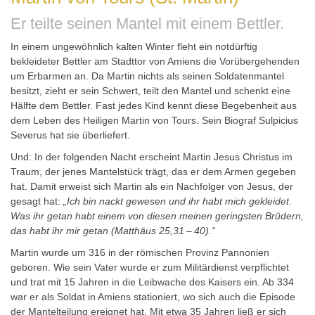
Er teilte seinen Mantel mit einem Bettler.
In einem ungewöhnlich kalten Winter fleht ein notdürftig
bekleideter Bettler am Stadttor von Amiens die Vorübergehenden
um Erbarmen an. Da Martin nichts als seinen Soldatenmantel
besitzt, zieht er sein Schwert, teilt den Mantel und schenkt eine
Hälfte dem Bettler. Fast jedes Kind kennt diese Begebenheit aus
dem Leben des Heiligen Martin von Tours. Sein Biograf Sulpicius
Severus hat sie überliefert.
Und: In der folgenden Nacht
erscheint Martin Jesus Christus im
Traum
, der jenes Mantelstück trägt, das er dem Armen gegeben
hat. Damit erweist sich Martin als ein Nachfolger von Jesus, der
gesagt hat:
„Ich bin nackt gewesen und ihr habt mich gekleidet.
Was ihr getan habt einem von diesen meinen geringsten Brüdern,
das habt ihr mir getan (Matthäus 25,31 – 40).“
Martin wurde um 316 in der römischen Provinz Pannonien
geboren. Wie sein Vater wurde er zum Militärdienst verpflichtet
und trat mit 15 Jahren in die Leibwache des Kaisers ein. Ab 334
war er als Soldat in Amiens stationiert, wo sich auch die Episode
der Mantelteilung ereignet hat. Mit etwa 35 Jahren ließ er sich