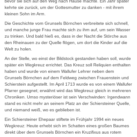
bevor sie sich auf den Weg nach Hause machte. Ein Jahr später
kehrte sie zurück, um der Gottesmutter zu danken - mit ihrem
kleinen Sohn im Arm.
Die Geschichte vom Grunsels Börnchen verbreitete sich schnell,
und manche junge Frau machte sich zu ihm auf, um sein Wasser
zu trinken. Und bald hieß es, dass in der Nacht die Störche aus
den Rheinauen zu der Quelle flögen, um dort die Kinder auf die
Welt zu holen.
An der Stelle, wo einst der Bildstock gestanden haben soll, wurde
später ein
Wegkreuz
errichtet. Das Kreuz soll Reliquien enthalten
haben und wurde von einem Wallufer Lehrer neben dem
Grunsels Börnchen auf dem Feldweg zwischen Frauenstein und
Schierstein aufgestellt. Im April 1713 wurde es von einem Wallufer
Pfarrer gesegnet; erwähnt wird das Wegkreuz gleich in mehreren
Chroniken. Umso mysteriöser ist sein Verschwinden: Irgendwann
stand es nicht mehr an seinem Platz an der Schiersteiner Quelle,
und niemand weiß, wo es geblieben ist.
Ein Schiersteiner Ehepaar stiftete
im Frühjahr 1994 ein neues
Wegkreuz
: Heute erhebt sich im Schatten eines großen Baumes
direkt über dem Grunsels Börnchen ein Kruzifixus aus rotem