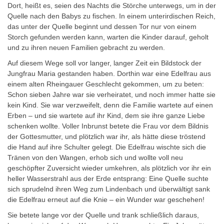
Dort, heißt es, seien des Nachts die Störche unterwegs, um in der
Quelle nach den Babys zu fischen. In einem unterirdischen Reich,
das unter der Quelle beginnt und dessen Tor nur von einem
Storch gefunden werden kann, warten die Kinder darauf, geholt
und zu ihren neuen Familien gebracht zu werden.
Auf diesem Wege soll vor langer, langer Zeit ein
Bildstock der
Jungfrau Maria
gestanden haben. Dorthin war eine Edelfrau aus
einem alten Rheingauer Geschlecht gekommen, um zu beten:
Schon sieben Jahre war sie verheiratet, und noch immer hatte sie
kein Kind. Sie war verzweifelt, denn die Familie wartete auf einen
Erben – und sie wartete auf ihr Kind, dem sie ihre ganze Liebe
schenken wollte. Voller Inbrunst betete die Frau vor dem Bildnis
der Gottesmutter, und plötzlich war ihr, als hätte diese tröstend
die Hand auf ihre Schulter gelegt. Die Edelfrau wischte sich die
Tränen von den Wangen, erhob sich und wollte voll neu
geschöpfter Zuversicht wieder umkehren, als plötzlich vor ihr ein
heller Wasserstrahl aus der Erde entsprang: Eine Quelle suchte
sich sprudelnd ihren Weg zum Lindenbach und überwältigt sank
die Edelfrau erneut auf die Knie –
ein Wunder war geschehen!
Sie betete lange vor der Quelle und trank schließlich daraus,