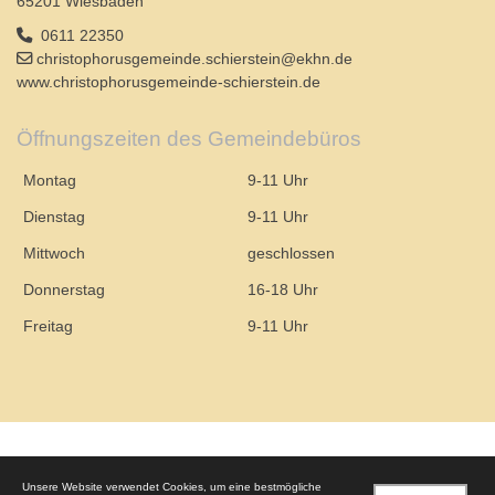
65201 Wiesbaden
0611 22350
christophorusgemeinde.schierstein@ekhn.de
www.christophorusgemeinde-schierstein.de
Öffnungszeiten des Gemeindebüros
Montag
9-11 Uhr
Dienstag
9-11 Uhr
Mittwoch
geschlossen
Donnerstag
16-18 Uhr
Freitag
9-11 Uhr
© 2026 – Evangelische Christophorusgemeinde Wiesbaden-Schierstein
Unsere Website verwendet Cookies, um eine bestmögliche