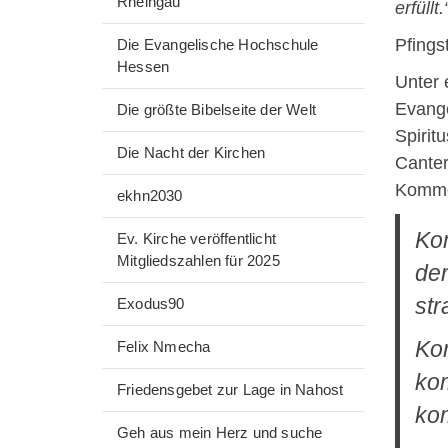
Rheingau“
erfüllt.
Pfings
Die Evangelische Hochschule
Hessen
Unter 
Evange
Die größte Bibelseite der Welt
Spiritu
Die Nacht der Kirchen
Canter
Kommen
ekhn2030
Kom
Ev. Kirche veröffentlicht
Mitgliedszahlen für 2025
der
str
Exodus90
Kom
Felix Nmecha
kom
Friedensgebet zur Lage in Nahost
kom
Geh aus mein Herz und suche