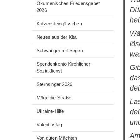
Ökumenisches Friedensgebet
Dür
2026
hei
Katzensteingässchen
Wär
Neues aus der Kita
lös
Schwanger mit Segen
was
Spendenkonto Kirchlicher
Gib
Sozialdienst
das
Sternsinger 2026
dei
Möge die Straße
Las
dei
Ukraine-Hilfe
und
Valentinstag
Ame
Von guten Mächten